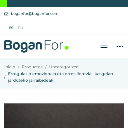
boganfor@boganfor.com
ES
EU
Inicio
Productos
Uncategorized
Erregulazio emozionala eta erresilientzia: ikasgelan
jarduteko jarraibideak