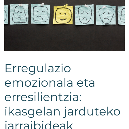
Erregulazio
emozionala eta
erresilientzia:
ikasgelan jarduteko
jarraibideak