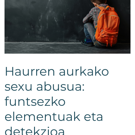
Haurren aurkako
sexu abusua:
funtsezko
elementuak eta
detekzioa