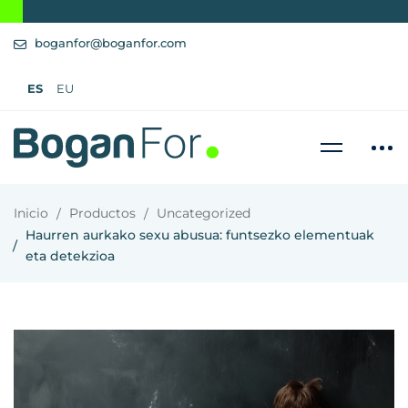
boganfor@boganfor.com
ES
EU
Inicio
Productos
Uncategorized
Haurren aurkako sexu abusua: funtsezko elementuak
eta detekzioa