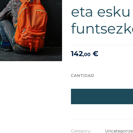
eta esku
funtsez
142
€
,00
CANTIDAD
Category:
Uncategoriz